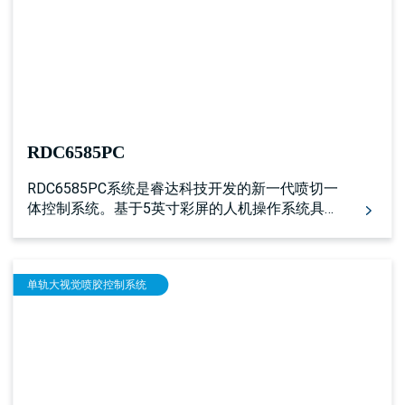
RDC6585PC
RDC6585PC系统是睿达科技开发的新一代喷切一
体控制系统。基于5英寸彩屏的人机操作系统具有
更友好的操作界面及更强大的功能。该控制器具
有完善、优秀的运动控制功能，可以分图层分别
实现激光加工和喷胶加工。该控制系统具有多路
单轨大视觉喷胶控制系统
通用/专用IO控制接口，以及多个外设互联接口。
该控制器可用于单路激光+喷胶加工，也可用于驱
动单/多皮带型的双头互移机型，最多可分图层实
现两路激光的互移加工和两路喷胶互移加工。