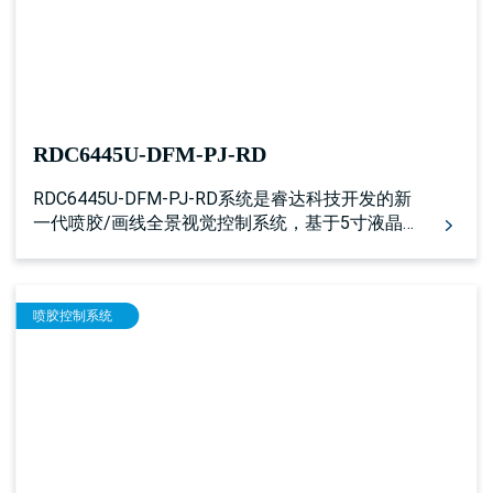
RDC6445U-DFM-PJ-RD
RDC6445U-DFM-PJ-RD系统是睿达科技开发的新
一代喷胶/画线全景视觉控制系统，基于5寸液晶
的人机操作系统，控制器包括更完善更优秀的运
动控制功能，具有更加优秀的喷胶控制算法，且
扩展预留了多路通用/专用IO控制接口，以及多个
喷胶控制系统
外设互联接口。配合睿达公司400G激光智能模块
及RDVisonWorks大视觉软件工作。