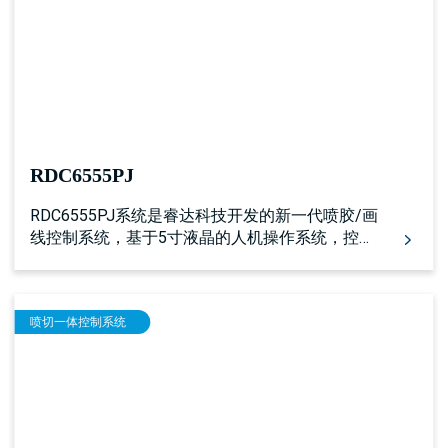
RDC6555PJ
RDC6555PJ系统是睿达科技开发的新一代喷胶/画
线控制系统，基于5寸液晶的人机操作系统，控制
器包括更完善更优秀的运动控制功能，具有更加
优秀的喷胶控制算法，且扩展预留了多路通用/专
用IO控制接口，以及多个外设互联接口 配合睿达
喷切一体控制系统
公司喷胶软件PJWorks工作。