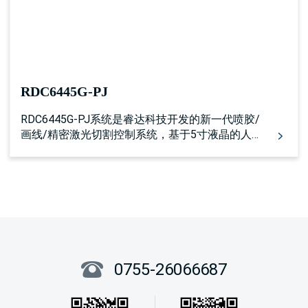
RDC6445G-PJ
RDC6445G-PJ系统是睿达科技开发的新一代喷胶/
画线/精密激光切割控制系统，基于5寸液晶的人
机操作系统，控制器包括更完善更优秀的运动控
制功能，具有更加优秀的喷胶控制算法，且扩展
预留了多路通用/专用IO控制接口，以及多个外设
互联接口。配合睿达公司400G激光智能模块进行
喷胶或精密激光切割。
0755-26066687