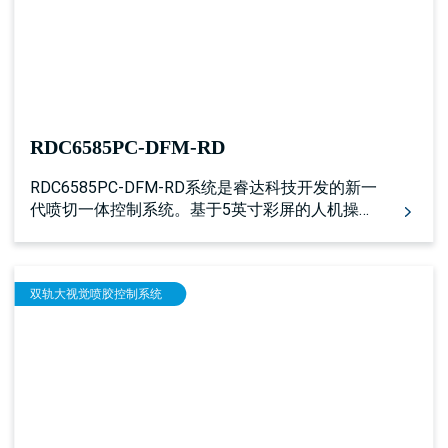
RDC6585PC-DFM-RD
RDC6585PC-DFM-RD系统是睿达科技开发的新一
代喷切一体控制系统。基于5英寸彩屏的人机操作
系统具有更友好的操作界面及更强大的功能。该
控制器具有完善、优秀的运动控制功能，可以分
图层分别实现激光加工和喷胶加工。该控制系统
双轨大视觉喷胶控制系统
具有多路通用/专用IO控制接口，以及多个外设互
联接口。 该控制器可用于单路激光+喷胶加工，
也可用于驱动单/多皮带型的双头互移机型，最多
可分图层实现两路激光的互移加工和两路喷胶互
移加工。