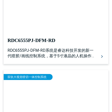
RDC6555PJ-DFM-RD
RDC6555PJ-DFM-RD系统是睿达科技开发的新一
代喷胶/画线控制系统，基于5寸液晶的人机操作
系统，控制器包括更完善更优秀的运动控制功
能，具有更加优秀的喷胶控制算法，且扩展预留
了多路通用/专用IO控制接口，以及多个外设互联
双轨大视觉喷切一体控制系统
接口，配合睿达公司喷胶软件PJWorks工作。支
持图像提边功能。