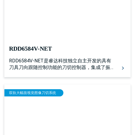
RDD6584V-NET
RDD6584V-NET是睿达科技独立自主开发的具有
刀具刀向跟随控制功能的刀切控制器，集成了振
动刀、圆刀、铣刀、压轮等刀具的加工，同时集
成了送料，圆形冲孔，V字特型冲孔，画笔加工，
红光定位等一系列功能。
双轨大幅面视觉图像刀切系统