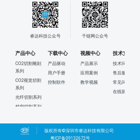
作方便。 控制器支持双横梁（双Y轴）或双悬臂
（双X轴）模式的双坐标系异步加工，同时，每个
坐标系均支持双头互移的加工方式。该控制器也
可支持MARK点视觉定位切割，大幅面全景视觉切
割，以及投影切割等功能。
睿达科技公众号
千链网公众号
产品中心
下载中心
视频中心
技术支持
CO2切割雕刻
产品驱动
产品展示
技术问答
系列
用户手册
应用案例
售后服务
CO2视觉切割
控制软件
教学视频
常见问题
系列
在线留言
光纤切割系列
精密切割系列
喷胶画线系列
刀切控制系列
版权所有©深圳市睿达科技有限公司
打标控制系列
粤ICP备09132672号