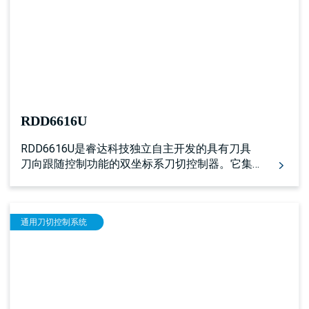
RDD6616U
RDD6616U是睿达科技独立自主开发的具有刀具
刀向跟随控制功能的双坐标系刀切控制器。它集
成了振动刀、圆刀、铣刀、压轮等多种刀具的加
工方式，同时集成了自动送料，超长幅面分割切
割，无方向的圆形冲孔，带有方向的V字特型冲
通用刀切控制系统
孔，画笔加工，红光定位等功能。 控制器具有多
达16个轴的步进/伺服驱动器控制接口，具有16路
限位输入，27路专用/通用输入，以及43路通用输
出。同时具有USB2.0和10/100M网络通信以及U
盘文件对拷功能，可工作在联机和脱机模式下，
同时预留了外部扩展设备互联通信接口。控制器