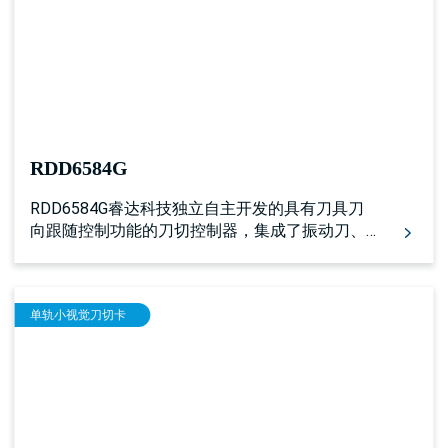
搭载7寸工业触摸屏，人机界面功能直观强大，操
作方便。 控制器支持双横梁（双Y轴）或双悬臂
（双X轴）模式的双坐标系异步加工，同时，每个
坐标系均支持双头互移的加工方式。该控制器也
可支持MARK点视觉定位切割，大幅面全景视觉切
割，以及投影切割等功能。
RDD6584G
RDD6584G睿达科技独立自主开发的具有刀具刀
向跟随控制功能的刀切控制器，集成了振动刀、
圆刀、铣刀、压轮等刀具的加工，同时集成了送
料，圆形冲孔，V字特型冲孔，画笔加工，红光定
位等一系列功能。
单轨小视觉刀切卡