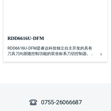
RDD6616U-DFM
RDD6616U-DFM是睿达科技独立自主开发的具有
刀具刀向跟随控制功能的双坐标系刀切控制器。
它集成了振动刀、圆刀、铣刀、压轮等多种刀具
的加工方式，同时集成了自动送料，超长幅面分
割切割，无方向的圆形冲孔，带有方向的V字特型
冲孔，画笔加工，红光定位等功能。 控制器具有
多达16个轴的步进/伺服驱动器控制接口，具有16
路限位输入，27路专用/通用输入，以及43路通用
输出。同时具有USB2.0和10/100M网络通信以及
U盘文件对拷功能，可工作在联机和脱机模式下，
0755-26066687
同时预留了外部扩展设备互联通信接口。控制器
搭载7寸工业触摸屏，人机界面功能直观强大，操