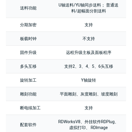
U轴送料/YU轴同步送料； 普通送
送料功能
料/超幅面分割送料
分期加密
支持
板载时钟
不支持
固件升级
远程升级主板及面板程序
多头互移
支持2、3、4、5、6头互移
旋转加工
Y轴旋转
雕刻功能
平面雕刻、灰度雕刻、坡度雕刻
断电续加工
支持
RDWorksV8、外挂软件RDPlug、
配套软件
虚拟打印、 RDImage