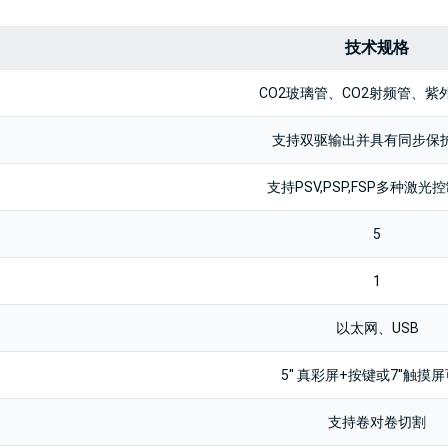
技术规格
CO2玻璃管、CO2射频管、紫
支持双驱输出并具有同步保
支持PSV,PSP,FSP多种激光
5
1
以太网、USB
5'' 真彩屏+按键或7''触摸
支持卷对卷切割